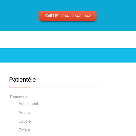
Call US - 214 - 2547 - 142
Patientèle
Patientèle
Adolescent
Adulte
Couple
Enfant