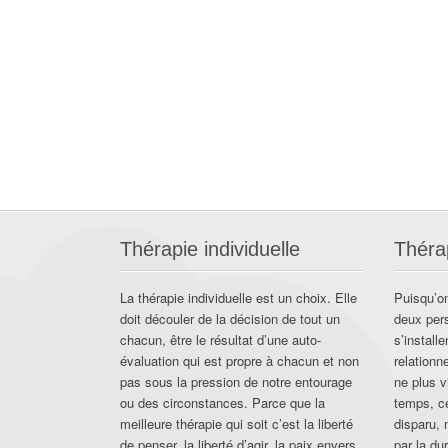
Thérapie individuelle
Théra
La thérapie individuelle est un choix. Elle
Puisqu’on
doit découler de la décision de tout un
deux per
chacun, être le résultat d’une auto-
s’install
évaluation qui est propre à chacun et non
relationn
pas sous la pression de notre entourage
ne plus v
ou des circonstances. Parce que la
temps, c
meilleure thérapie qui soit c’est la liberté
disparu, 
de penser, la liberté d’agir, la paix envers
par la du