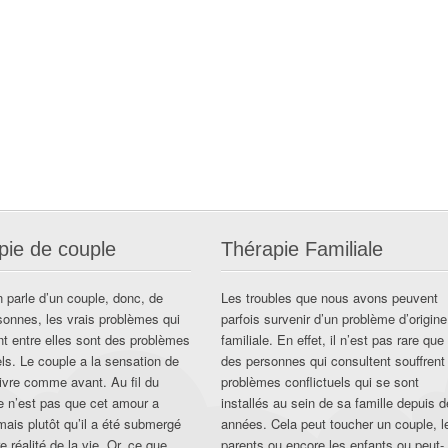
pie de couple
Thérapie Familiale
 parle d’un couple, donc, de
Les troubles que nous avons peuvent
sonnes, les vrais problèmes qui
parfois survenir d’un problème d’origine
ent entre elles sont des problèmes
familiale. En effet, il n’est pas rare que
els. Le couple a la sensation de
des personnes qui consultent souffrent
ivre comme avant. Au fil du
problèmes conflictuels qui se sont
e n’est pas que cet amour a
installés au sein de sa famille depuis 
mais plutôt qu’il a été submergé
années. Cela peut toucher un couple, l
re réalité de la vie. Or, ce que
parents ou encore les enfants ou peut-