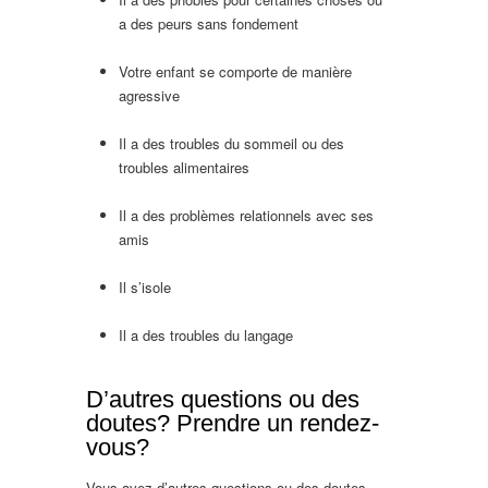
a des peurs sans fondement
Thérapie de
l’enfant Fleurus
Votre enfant se comporte de manière
agressive
Thérapie de l’enfant Fleurus
Wanfercée-Baulet
Il a des troubles du sommeil ou des
troubles alimentaires
Thérapie de l’enfant
Fleurus Wanfercée-Baulet
Il a des problèmes relationnels avec ses
amis
Thérapie de l’enfant Fleurus
Wanfercée-Baulet
Il s’isole
Thérapie de l’enfant Fleurus
Wanfercée-Baulet
Il a des troubles du langage
Thérapie de
l’enfant Fleurus Wanfercée-Baulet
D’autres questions ou des
doutes? Prendre un rendez-
vous?
Vous avez d’autres questions ou des doutes