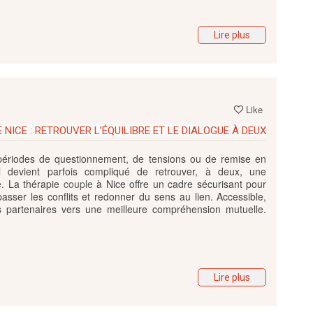
Lire plus
Like
 NICE : RETROUVER L’ÉQUILIBRE ET LE DIALOGUE À DEUX
périodes de questionnement, de tensions ou de remise en
, il devient parfois compliqué de retrouver, à deux, une
e. La thérapie
couple
à Nice offre un cadre sécurisant pour
asser les conflits et redonner du sens au lien. Accessible,
es partenaires vers une meilleure compréhension mutuelle.
Lire plus