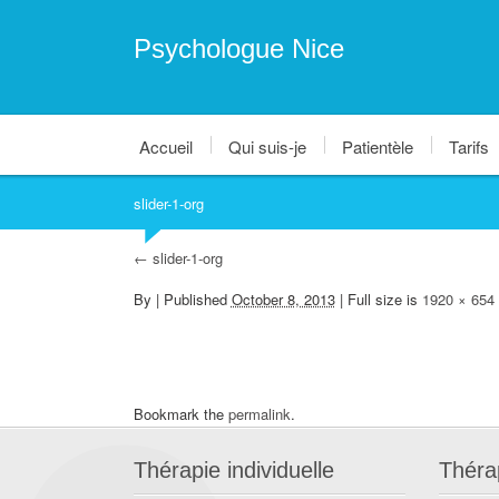
Psychologue Nice
Accueil
Qui suis-je
Patientèle
Tarifs
slider-1-org
←
slider-1-org
By
|
Published
October 8, 2013
| Full size is
1920 × 654
Bookmark the
permalink
.
Thérapie individuelle
Théra