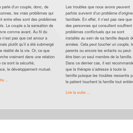
 parle d’un couple, donc, de
Les troubles que nous avons peuvent
sonnes, les vrais problèmes qui
parfois survenir d’un problème d’origine
ent entre elles sont des problèmes
familiale. En effet, il n’est pas rare que
els. Le couple a la sensation de
des personnes qui consultent souffrent
ivre comme avant. Au fil du
problèmes conflictuels qui se sont
e n’est pas que cet amour a
installés au sein de sa famille depuis 
mais plutôt qu’il a été submergé
années. Cela peut toucher un couple, l
re réalité de la vie. Or, ce que
parents ou encore les enfants ou peut-
erche vraiment dans une relation
être bien un seul membre de la famille.
 ce sont la sécurité,
Dans ce dernier cas, il est recommand
ance, le développement mutuel.
que la thérapie s’adresse à toute la
famille puisque les troubles ressentis p
ite ...
le patient touchent la famille tout entièr
Lire la suite ...