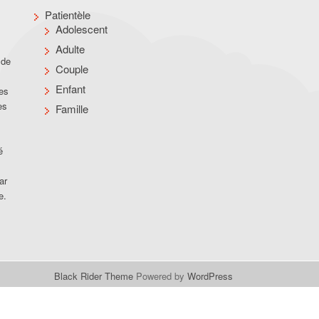
Patientèle
Adolescent
Adulte
 de
Couple
Enfant
des
es
Famille
é
ar
e.
Black Rider Theme
Powered by
WordPress