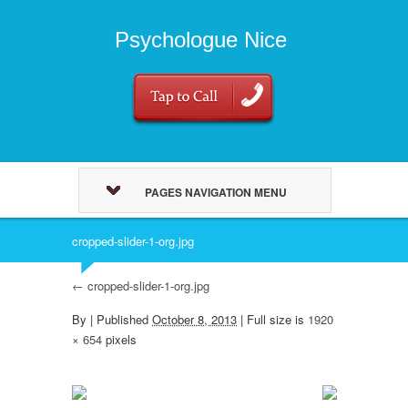
Psychologue Nice
PAGES NAVIGATION MENU
cropped-slider-1-org.jpg
←
cropped-slider-1-org.jpg
By
|
Published
October 8, 2013
| Full size is
1920
× 654
pixels