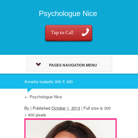
Psychologue Nice
PAGES NAVIGATION MENU
Annetta Isabelle 300 X 400
←
Psychologue Nice
By
|
Published
October 1, 2013
| Full size is
300
× 400
pixels